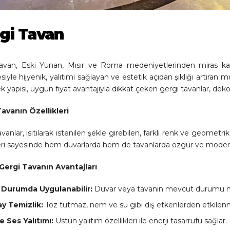
7
8
9
10
11
gi Tavan
avan, Eski Yunan, Mısır ve Roma medeniyetlerinden miras kal
siyle hijyenik, yalıtımı sağlayan ve estetik açıdan şıklığı artıra
k yapısı, uygun fiyat avantajıyla dikkat çeken gergi tavanlar, dek
avanın Özellikleri
vanlar, ısıtılarak istenilen şekle girebilen, farklı renk ve geometr
leri sayesinde hem duvarlarda hem de tavanlarda özgür ve modern
Gergi Tavanın Avantajları
 Durumda Uygulanabilir:
Duvar veya tavanın mevcut durumu ne o
ay Temizlik:
Toz tutmaz, nem ve su gibi dış etkenlerden etkilen
ve Ses Yalıtımı:
Üstün yalıtım özellikleri ile enerji tasarrufu sağlar.