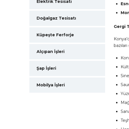
Elektrik Tesisatı
Esn
Mon
Doğalgaz Tesisatı
Gergi T
Küpeşte Ferforje
Konya’d
bazıları 
Alçıpan İşleri
Konf
Kült
Şap İşleri
Sin
Sau
Mobilya İşleri
Yüz
Mağ
Sana
Teşh