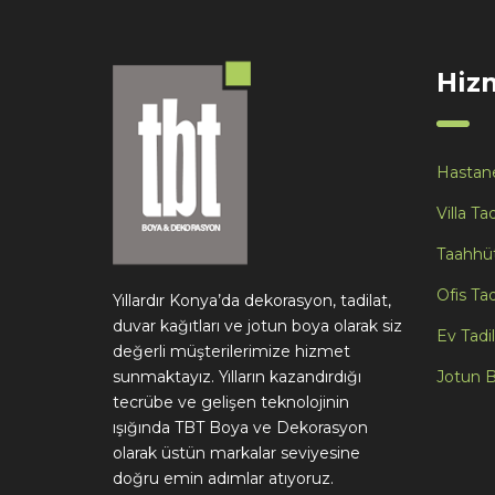
Hiz
Hastane
Villa Tad
Taahhüt 
Ofis Tad
Yıllardır Konya’da dekorasyon, tadilat,
duvar kağıtları ve jotun boya olarak siz
Ev Tadil
değerli müşterilerimize hizmet
sunmaktayız. Yılların kazandırdığı
Jotun 
tecrübe ve gelişen teknolojinin
ışığında TBT Boya ve Dekorasyon
olarak üstün markalar seviyesine
doğru emin adımlar atıyoruz.