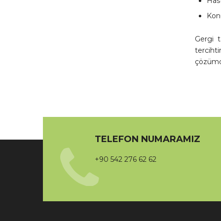
Has
Konu
Gergi t
terciht
çözümd
TELEFON NUMARAMIZ
+90 542 276 62 62