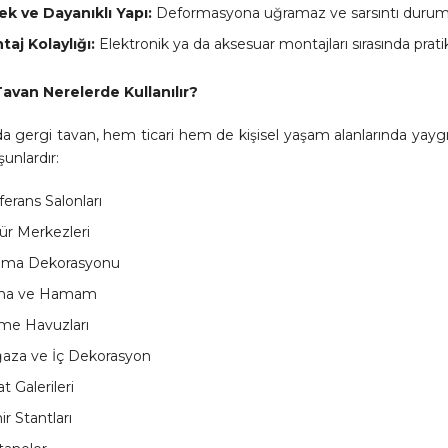
ek ve Dayanıklı Yapı:
Deformasyona uğramaz ve sarsıntı duruml
taj Kolaylığı:
Elektronik ya da aksesuar montajları sırasında prat
avan Nerelerde Kullanılır?
a gergi tavan, hem ticari hem de kişisel yaşam alanlarında yaygın
şunlardır:
erans Salonları
ür Merkezleri
ema Dekorasyonu
na ve Hamam
me Havuzları
aza ve İç Dekorasyon
t Galerileri
ir Stantları