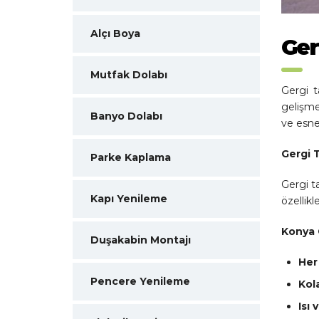
1
2
3
4
5
6
Alçı Boya
Ger
Mutfak Dolabı
Gergi t
gelişme
Banyo Dolabı
ve esne
Gergi T
Parke Kaplama
Gergi ta
Kapı Yenileme
özellik
Konya 
Duşakabin Montajı
Her
Pencere Yenileme
Kol
Isı 