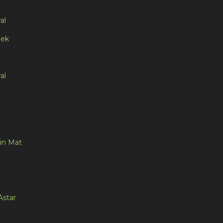
al
pek
al
in Mat
Astar