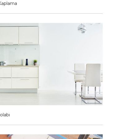
Kaplama
olabı