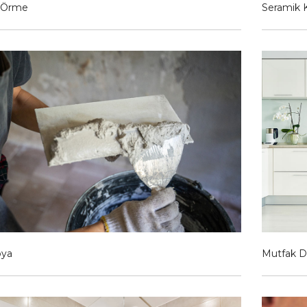
 Örme
Seramik 
oya
Mutfak D