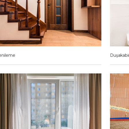
enileme
Duşakabi