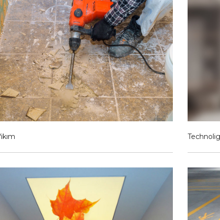
Yıkım
Technolig