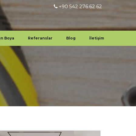
+90 542 276 62 62
un Boya
Referanslar
Blog
İletişim