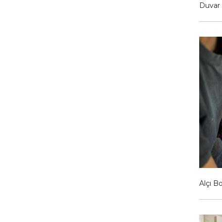
Duvar
Alçı B